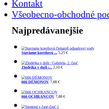
Kontakt
Všeobecno-obchodné po
Najpredávanejšie
Staviame koreňovú ...
5,25 €
Zlodejka v duši :...
2,10 €
666 DÉMONOV
7,88 €
666 OCHRANCOV
7,88 €