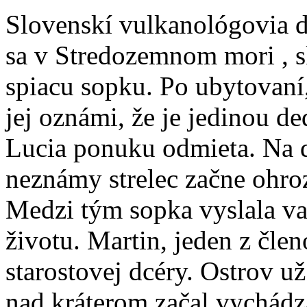
Slovenskí vulkanológovia d
sa v Stredozemnom mori , 
spiacu sopku. Po ubytovaní,
jej oznámi, že je jedinou d
Lucia ponuku odmieta. Na d
neznámy strelec začne ohr
Medzi tým sopka vyslala va
životu. Martin, jeden z čle
starostovej dcéry. Ostrov u
nad kráterom začal vychád