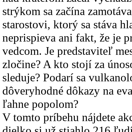
strýkom sa začína zamotáva
starostovi, ktorý sa stáva
neprispieva ani fakt, že je 
vedcom. Je predstaviteľ m
zločine? A kto stojí za úno
sleduje? Podarí sa vulkanol
dôveryhodné dôkazy na evak
ľahne popolom?
V tomto príbehu nájdete ak
dielko si už stiahlo 216 ľudí