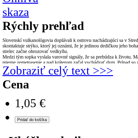
Rýchly prehľad
Slovenskí vulkanológovia doplávali k ostrovu nachádzajúci sa v Str
skontaktuje strýko, ktorý jej oznámi, že je jedinou dedičkou jeho b
strelec začne ohrozovať vedkyňu.
Medzi tým sopka vyslala varovné signály, že sa prebúdza k životu. Mar
mierne zemetrasenie a nad kráterom začal vychádzať dym. Prípad so 
Zobraziť celý text >>>
sa stáva hlavným podozrivým. K tomu neprispieva ani fakt, že je pro
hroznom zločine? A kto stojí za únosom starostovho synovca a čo tý
evakuáciu celého ostrova, alebo ľahne popolom?
Cena
V tomto príbehu nájdete akciu, romantiku aj drámu. Toto dielko si už 
1,05 €