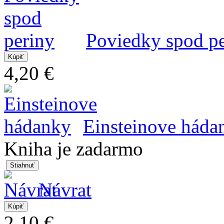
Poviedky spod p
4,20 €
Einsteinove háda
Kniha je zadarmo
Návrat
2,10 €