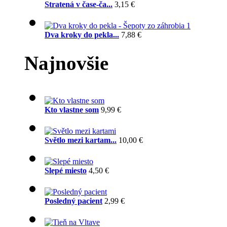
Stratená v čase-ča...
3,15 €
Dva kroky do pekla...
7,88 €
Najnovšie
Kto vlastne som
9,99 €
Světlo mezi kartam...
10,00 €
Slepé miesto
4,50 €
Posledný pacient
2,99 €