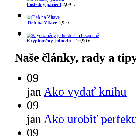
Posledný pacient
2,99 €
Tieň na Vltave
5,99 €
Kryptoměny jednodu...
19,90 €
Naše články, rady a tip
09
jan
Ako vydať knihu
09
jan
Ako urobiť perfek
09