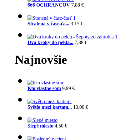
666 OCHRANCOV
7,88 €
Stratená v čase-ča...
3,15 €
Dva kroky do pekla...
7,88 €
Najnovšie
Kto vlastne som
9,99 €
Světlo mezi kartam...
10,00 €
Slepé miesto
4,50 €