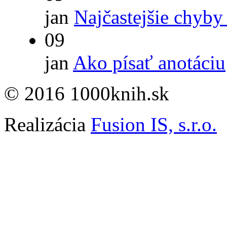
jan
Najčastejšie chyby
09
jan
Ako písať anotáciu
© 2016 1000knih.sk
Realizácia
Fusion IS, s.r.o.