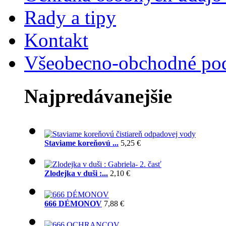
Rady a tipy
Kontakt
Všeobecno-obchodné po
Najpredávanejšie
Staviame koreňovú ...
5,25 €
Zlodejka v duši :...
2,10 €
666 DÉMONOV
7,88 €