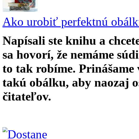
Ako urobiť perfektnú obál
Napísali ste knihu a chce
sa hovorí, že nemáme súd
to tak robíme. Prinášame 
takú obálku, aby naozaj os
čitateľov.