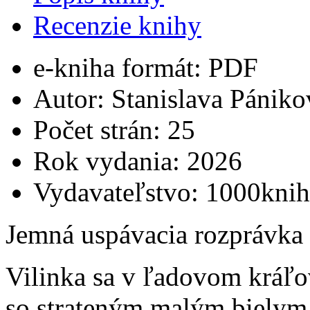
Recenzie knihy
e-kniha formát:
PDF
Autor:
Stanislava Pániko
Počet strán:
25
Rok vydania:
2026
Vydavateľstvo:
1000knih
Jemná uspávacia rozprávka 
Vilinka sa v ľadovom kráľov
so strateným malým biely