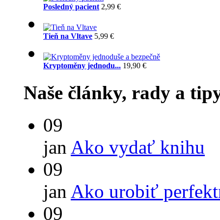
Posledný pacient
2,99 €
Tieň na Vltave
5,99 €
Kryptoměny jednodu...
19,90 €
Naše články, rady a tip
09
jan
Ako vydať knihu
09
jan
Ako urobiť perfek
09