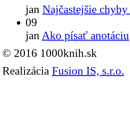
jan
Najčastejšie chyby
09
jan
Ako písať anotáciu
© 2016 1000knih.sk
Realizácia
Fusion IS, s.r.o.