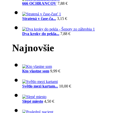
666 OCHRANCOV
7,88 €
Stratená v čase-ča...
3,15 €
Dva kroky do pekla...
7,88 €
Najnovšie
Kto vlastne som
9,99 €
Světlo mezi kartam...
10,00 €
Slepé miesto
4,50 €