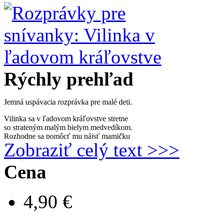
Rýchly prehľad
Jemná uspávacia rozprávka pre malé deti.
Vilinka sa v ľadovom kráľovstve stretne
so strateným malým bielym medvedíkom.
Rozhodne sa pomôcť mu nájsť mamičku
Zobraziť celý text >>>
a cestou stretnú polárnu líšku,
ktorá im porozpráva o kamarátstve.
Cena
Spolu prejdú tichou ľadovou jaskyňou
a príbeh sa končí bezpečným návratom domov.
4,90 €
Rozprávka je napísaná pokojne a láskavo,
vhodná na čítanie pred spaním.