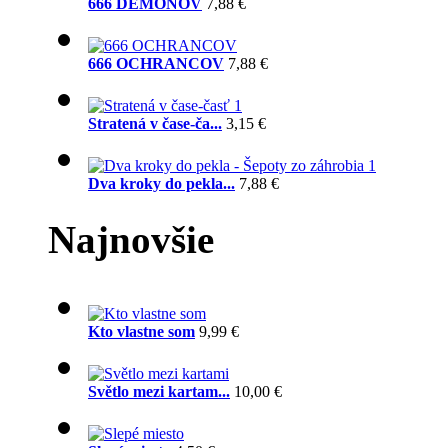
666 DÉMONOV
7,88 €
666 OCHRANCOV
7,88 €
Stratená v čase-ča...
3,15 €
Dva kroky do pekla...
7,88 €
Najnovšie
Kto vlastne som
9,99 €
Světlo mezi kartam...
10,00 €