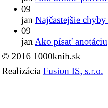
09
jan
Najčastejšie chyby
09
jan
Ako písať anotáciu
© 2016 1000knih.sk
Realizácia
Fusion IS, s.r.o.