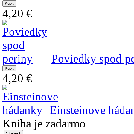
4,20 €
Poviedky spod p
4,20 €
Einsteinove háda
Kniha je zadarmo