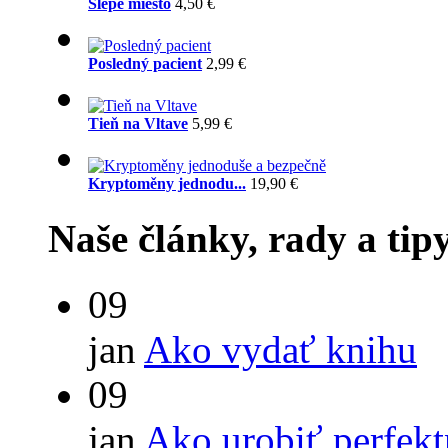
Slepé miesto
4,50 €
Posledný pacient
2,99 €
Tieň na Vltave
5,99 €
Kryptoměny jednodu...
19,90 €
Naše články, rady a tip
09
jan
Ako vydať knihu
09
jan
Ako urobiť perfek