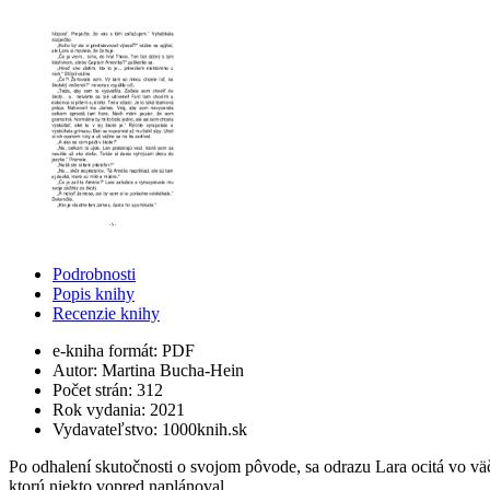
Podrobnosti
Popis knihy
Recenzie knihy
e-kniha formát:
PDF
Autor:
Martina Bucha-Hein
Počet strán:
312
Rok vydania:
2021
Vydavateľstvo:
1000knih.sk
Po odhalení skutočnosti o svojom pôvode, sa odrazu Lara ocitá vo v
ktorú niekto vopred naplánoval.