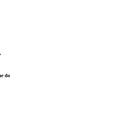
,
ne do