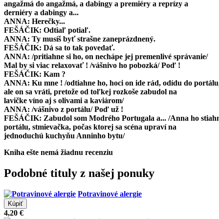
angažmá do angažmá, a dabingy a premiéry a reprízy a
derniéry a dabingy a...
ANNA: Herečky...
FEŠÁČIK: Odtiaľ potiaľ.
ANNA: Ty musíš byť strašne zaneprázdnený.
FEŠÁČIK: Dá sa to tak povedať.
ANNA: /pritiahne si ho, on nechápe jej premenlivé správanie/
Mal by si viac relaxovať ! /vášnivo ho pobozká/ Poď !
FEŠÁČIK: Kam ?
ANNA: Ku mne ! /odtiahne ho, hoci on ide rád, odídu do portálu
ale on sa vráti, pretože od toľkej rozkoše zabudol na
lavičke víno aj s olivami a kaviárom/
ANNA: /vášnivo z portálu/ Poď už !
FEŠÁČIK: Zabudol som Modrého Portugala a... /Anna ho stiah
portálu, stmievačka, počas ktorej sa scéna upraví na
jednoduchú kuchyňu Anninho bytu/
Kniha ešte nemá žiadnu recenziu
Podobné tituly z našej ponuky
Potravinové alergie
4,20 €