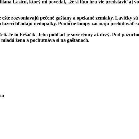
ana Lasicu, ktorý mi povedal, „že si túto hru vie predstaviť aj vo
šte rozvoniavajú pečené gaštany a opekané zemiaky. Lavičky sú u
úzeri hľadajú nedopalky. Pouličné lampy začínajú preludovať svo
šeli. Je to Fešáčik. Jeho pohľad je suverénny až drzý. Pod pazucho
í mladá žena a pochutnáva si na gaštanoch.
li
ine
ná