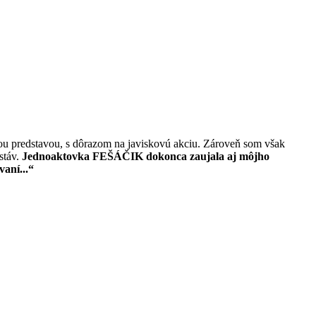
kou predstavou, s dôrazom na javiskovú akciu. Zároveň som však
stáv.
Jednoaktovka FEŠÁČIK dokonca zaujala aj môjho
aní...“
ž takmer opustené. Študenti a študentky sa už piaty krát
je nočné pastorále. V diaľke brechá pes a zvony zvonia Anjel
u si nesie papierové vrecko, v ktorom má olivy, kaviár a fľašu