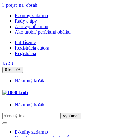
l_prejst_na_obsah
E-knihy zadarmo
Rady a tipy
Ako vydať knihu
Ako urobiť perfektnú obálku
Prihlásenie
Registrácia autora
Registrácia
Košík
0 ks - 0€
Nákupný košík
Nákupný košík
E-knihy zadarmo