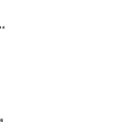
a a
 to
,
li