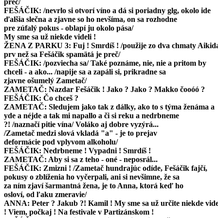
preč/
ANNA: To je ten, čo nevie hrať na píšťale, ale chcel by hrať na
FEŠÁČIK: /nevrlo si otvorí víno a dá si poriadny glg, okolo ide
Hamletovi ?
ďalšia slečna a zjavne so ho nevšíma, on sa rozhodne
FEŠÁČIK: Tiež divadelníčka ?
pre zúfalý pokus - oblapí ju okolo pása/
ANNA: Tak trochu. Šička. /afektovane/ Šijem košele a popri tom
My sme sa už niekde videli !
už päť rokov sledujem divadelné dianie.
ŽENA Z PARKU 3: Fuj ! Smrdíš ! /použije zo dva chmaty Aikid
FEŠÁČIK: Len tak ?
prv než sa Fešáčik spamätá je preč/
ANNA: Mala som kamaráta. Tiež bol herec.
FEŠÁČIK: /pozviecha sa/ Také poznáme, nie, nie a pritom by
FEŠÁČIK: Už nemáš ?
chceli - a ako... /napije sa a zapáli si, prikradne sa
ANNA: Povedzme, že sa odsťahoval.
zjavne ošumelý Zametač/
FEŠÁČIK: Ja by som sa neodsťahoval - od teba nikdy.
ZAMETAČ: Nazdar Fešáčik ! Jako ? Jako ? Makko čooóó ?
ANNA: /pritisne sa k nemu/ Naozaj ?
FEŠÁČIK: Čo chceš ?
FEŠÁČIK: Naozaj ! /Anna sa zrazu nechutene odtiahne/ Mňa už
ZAMETAČ: Sledujem jako tak z dálky, ako to s týma ženáma a
nebaví. Stále len kočovať - z divadla do divadla, z
yde a néjde a tak mi napallo a či si reku a nedrbneme
angažmá do angažmá, a dabingy a premiéry a reprízy a
?! /naznačí pitie vína/ Voláko aj dobre vyzýrá...
derniéry a dabingy a...
/Zametač medzi slová vkladá "a" - je to prejav
ANNA: Herečky...
deformácie pod vplyvom alkoholu/
FEŠÁČIK: Odtiaľ potiaľ.
FEŠÁČIK: Nedrbneme ! Vypadni ! Smrdíš !
ANNA: Ty musíš byť strašne zaneprázdnený.
ZAMETAČ: Aby si sa z teho - oné - neposrál...
FEŠÁČIK: Dá sa to tak povedať.
FEŠÁČIK: Zmizni ! /Zametač hundrajúc odíde, Fešáčik fajčí,
ANNA: /pritiahne si ho, on nechápe jej premenlivé správanie/
pokusy o zblíženia ho vyčerpali, ani si nevšimne, že sa
Mal by si viac relaxovať ! /vášnivo ho pobozká/ Poď !
za ním zjaví šarmantná žena, je to Anna, ktorá keď ho
FEŠÁČIK: Kam ?
osloví, od ľaku zmeravie/
ANNA: Ku mne ! /odtiahne ho, hoci on ide rád, odídu do portálu
ANNA: Peter ? Jakub ?! Kamil ! My sme sa už určite niekde vide
ale on sa vráti, pretože od toľkej rozkoše zabudol na
! Viem, počkaj ! Na festivale v Partizánskom !
lavičke víno aj s olivami a kaviárom/