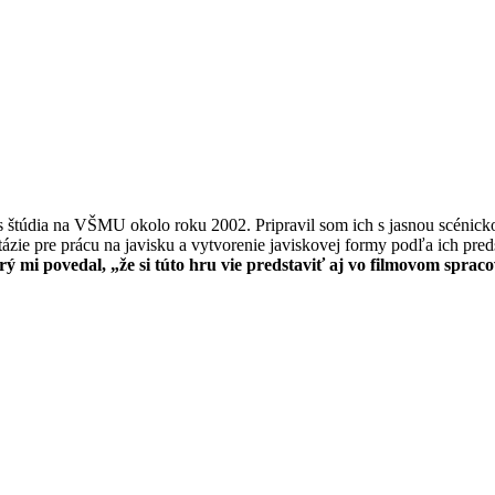
as štúdia na VŠMU okolo roku 2002. Pripravil som ich s jasnou scénic
tázie pre prácu na javisku a vytvorenie javiskovej formy podľa ich pred
 mi povedal, „že si túto hru vie predstaviť aj vo filmovom spracov
šte rozvoniavajú pečené gaštany a opekané zemiaky. Lavičky sú u
úzeri hľadajú nedopalky. Pouličné lampy začínajú preludovať svo
šeli. Je to Fešáčik. Jeho pohľad je suverénny až drzý. Pod pazucho
í mladá žena a pochutnáva si na gaštanoch.