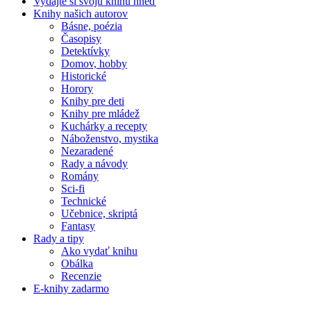
Vydajte si svoju knihu hneď
Knihy našich autorov
Básne, poézia
Časopisy
Detektívky
Domov, hobby
Historické
Horory
Knihy pre deti
Knihy pre mládež
Kuchárky a recepty
Náboženstvo, mystika
Nezaradené
Rady a návody
Romány
Sci-fi
Technické
Učebnice, skriptá
Fantasy
Rady a tipy
Ako vydať knihu
Obálka
Recenzie
E-knihy zadarmo