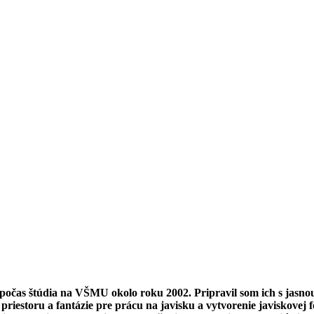
ná
a a
l počas štúdia na VŠMU okolo roku 2002. Pripravil som ich s jasn
riestoru a fantázie pre prácu na javisku a vytvorenie javiskovej