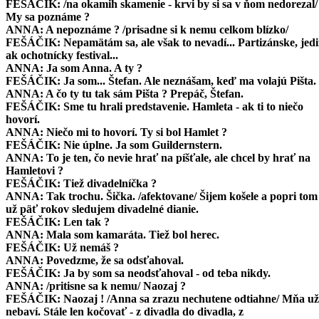
FEŠÁČIK: /na okamih skamenie - krvi by si sa v ňom nedorezal/
ANNA: /vášnivo z portálu/ Poď už !
My sa poznáme ?
FEŠÁČIK: Zabudol som Modrého Portugala a... /Anna ho stiah
ANNA: A nepoznáme ? /prisadne si k nemu celkom blízko/
portálu, stmievačka, počas ktorej sa scéna upraví na
FEŠÁČIK: Nepamätám sa, ale však to nevadí... Partizánske, jed
jednoduchú kuchyňu Anninho bytu/
ak ochotnícky festival...
ANNA: Ja som Anna. A ty ?
FEŠÁČIK: Ja som... Štefan. Ale neznášam, keď ma volajú Pišta.
ANNA: A čo ty tu tak sám Pišta ? Prepáč, Štefan.
FEŠÁČIK: Sme tu hrali predstavenie. Hamleta - ak ti to niečo
hovorí.
ANNA: Niečo mi to hovorí. Ty si bol Hamlet ?
FEŠÁČIK: Nie úplne. Ja som Guildernstern.
ANNA: To je ten, čo nevie hrať na píšťale, ale chcel by hrať na
Hamletovi ?
FEŠÁČIK: Tiež divadelníčka ?
ANNA: Tak trochu. Šička. /afektovane/ Šijem košele a popri tom
už päť rokov sledujem divadelné dianie.
FEŠÁČIK: Len tak ?
ANNA: Mala som kamaráta. Tiež bol herec.
FEŠÁČIK: Už nemáš ?
ANNA: Povedzme, že sa odsťahoval.
FEŠÁČIK: Ja by som sa neodsťahoval - od teba nikdy.
ANNA: /pritisne sa k nemu/ Naozaj ?
FEŠÁČIK: Naozaj ! /Anna sa zrazu nechutene odtiahne/ Mňa už
nebaví. Stále len kočovať - z divadla do divadla, z