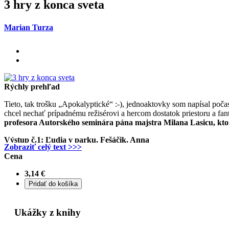
3 hry z konca sveta
Marian Turza
Rýchly prehľad
Tieto, tak trošku „Apokalyptické“ :-), jednoaktovky som napísal poč
chcel nechať prípadnému režisérovi a hercom dostatok priestoru a fan
profesora Autorského seminára pána majstra Milana Lasicu, ktorý
Výstup č.1: Ľudia v parku, Fešáčik, Anna
Zobraziť celý text >>>
Je zimný večer, v malom, bohom zabudnutom mestečku na Korze e
Cena
bozkajú na rozlúčku. Kamarátky rozoberajú Herzenproblemen a l
Pána...
3,14 €
Z tmy sa vynorí asi tridsaťročný chlap v čiernych texaskách a ko
Modrého Portugala. Zamieri si to rovno ku lavičke na ktorej sed
Ukážky z knihy
FEŠÁČIK: /od jej chrbta, jej od ľaku zabehne/ Zuzka ! Miška?!
Janka ! My sme sa už určite niekde videli !