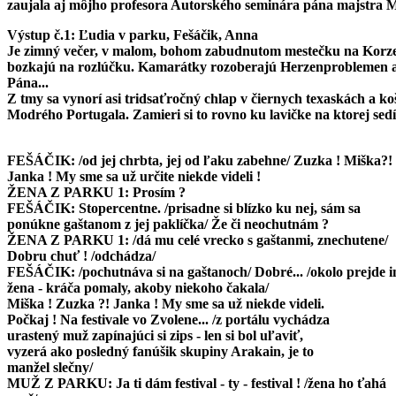
ZAMETAČ: Sledujem jako tak z dálky, ako to s týma ženáma a
zaujala aj môjho profesora Autorského seminára pána majstra Mil
yde a néjde a tak mi napallo a či si reku a nedrbneme
Výstup č.1: Ľudia v parku, Fešáčik, Anna
?! /naznačí pitie vína/ Voláko aj dobre vyzýrá...
Je zimný večer, v malom, bohom zabudnutom mestečku na Korze e
/Zametač medzi slová vkladá "a" - je to prejav
bozkajú na rozlúčku. Kamarátky rozoberajú Herzenproblemen a l
deformácie pod vplyvom alkoholu/
Pána...
FEŠÁČIK: Nedrbneme ! Vypadni ! Smrdíš !
Z tmy sa vynorí asi tridsaťročný chlap v čiernych texaskách a ko
ZAMETAČ: Aby si sa z teho - oné - neposrál...
Modrého Portugala. Zamieri si to rovno ku lavičke na ktorej sed
FEŠÁČIK: Zmizni ! /Zametač hundrajúc odíde, Fešáčik fajčí,
pokusy o zblíženia ho vyčerpali, ani si nevšimne, že sa
za ním zjaví šarmantná žena, je to Anna, ktorá keď ho
FEŠÁČIK: /od jej chrbta, jej od ľaku zabehne/ Zuzka ! Miška?!
osloví, od ľaku zmeravie/
Janka ! My sme sa už určite niekde videli !
ANNA: Peter ? Jakub ?! Kamil ! My sme sa už určite niekde vide
ŽENA Z PARKU 1: Prosím ?
! Viem, počkaj ! Na festivale v Partizánskom !
FEŠÁČIK: Stopercentne. /prisadne si blízko ku nej, sám sa
FEŠÁČIK: /na okamih skamenie - krvi by si sa v ňom nedorezal/
ponúkne gaštanom z jej paklíčka/ Že či neochutnám ?
My sa poznáme ?
ŽENA Z PARKU 1: /dá mu celé vrecko s gaštanmi, znechutene/
ANNA: A nepoznáme ? /prisadne si k nemu celkom blízko/
Dobru chuť ! /odchádza/
FEŠÁČIK: Nepamätám sa, ale však to nevadí... Partizánske, jed
FEŠÁČIK: /pochutnáva si na gaštanoch/ Dobré... /okolo prejde i
ak ochotnícky festival...
žena - kráča pomaly, akoby niekoho čakala/
ANNA: Ja som Anna. A ty ?
Miška ! Zuzka ?! Janka ! My sme sa už niekde videli.
FEŠÁČIK: Ja som... Štefan. Ale neznášam, keď ma volajú Pišta.
Počkaj ! Na festivale vo Zvolene... /z portálu vychádza
ANNA: A čo ty tu tak sám Pišta ? Prepáč, Štefan.
urastený muž zapínajúci si zips - len si bol uľaviť,
FEŠÁČIK: Sme tu hrali predstavenie. Hamleta - ak ti to niečo
vyzerá ako posledný fanúšik skupiny Arakain, je to
hovorí.
manžel slečny/
ANNA: Niečo mi to hovorí. Ty si bol Hamlet ?
MUŽ Z PARKU: Ja ti dám festival - ty - festival ! /žena ho ťahá
FEŠÁČIK: Nie úplne. Ja som Guildernstern.