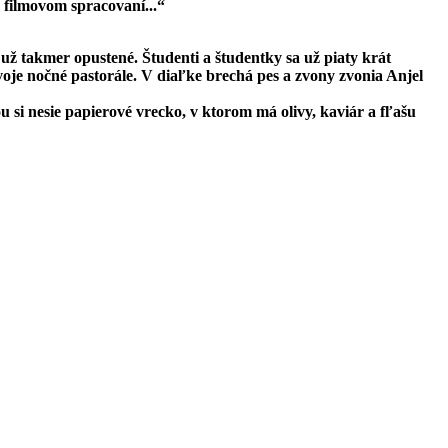
 filmovom spracovaní...“
ž takmer opustené. Študenti a študentky sa už piaty krát
je nočné pastorále. V diaľke brechá pes a zvony zvonia Anjel
u si nesie papierové vrecko, v ktorom má olivy, kaviár a fľašu