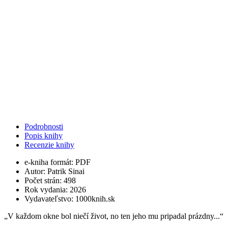
Podrobnosti
Popis knihy
Recenzie knihy
e-kniha formát:
PDF
Autor:
Patrik Sinai
Počet strán:
498
Rok vydania:
2026
Vydavateľstvo:
1000knih.sk
​„V každom okne bol niečí život, no ten jeho mu pripadal prázdny...“