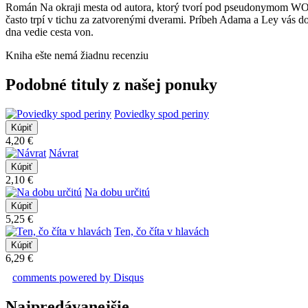
​Román Na okraji mesta od autora, ktorý tvorí pod pseudonymom WOL
často trpí v tichu za zatvorenými dverami. Príbeh Adama a Ley vás d
dna vedie cesta von.
Kniha ešte nemá žiadnu recenziu
Podobné tituly z našej ponuky
Poviedky spod periny
4,20 €
Návrat
2,10 €
Na dobu určitú
5,25 €
Ten, čo číta v hlavách
6,29 €
comments powered by
Disqus
Najpredávanejšie