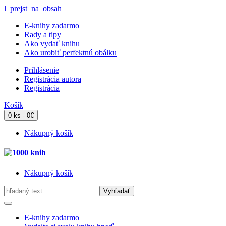
l_prejst_na_obsah
E-knihy zadarmo
Rady a tipy
Ako vydať knihu
Ako urobiť perfektnú obálku
Prihlásenie
Registrácia autora
Registrácia
Košík
0 ks - 0€
Nákupný košík
Nákupný košík
E-knihy zadarmo