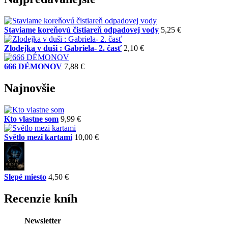
Staviame koreňovú čistiareň odpadovej vody
5,25 €
Zlodejka v duši : Gabriela- 2. časť
2,10 €
666 DÉMONOV
7,88 €
Najnovšie
Kto vlastne som
9,99 €
Světlo mezi kartami
10,00 €
Slepé miesto
4,50 €
Recenzie kníh
Newsletter