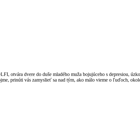
FI, otvára dvere do duše mladého muža bojujúceho s depresiou, úzkos
ojme, prinúti vás zamyslieť sa nad tým, ako málo vieme o ľuďoch, okol