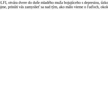
FI, otvára dvere do duše mladého muža bojujúceho s depresiou, úzkos
ojme, prinúti vás zamyslieť sa nad tým, ako málo vieme o ľuďoch, okol