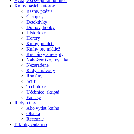
Vydajte si svoju knihu hneď
Knihy našich autorov
Básne, poézia
Časopisy
Detektívky
Domov, hobby
Historické
Horory
Knihy pre deti
Knihy pre mládež
Kuchárky a recepty
Náboženstvo, mystika
Nezaradené
Rady a návody
Romány
Sci-fi
Technické
Učebnice, skriptá
Fantasy
Rady a tipy
Ako vydať knihu
Obálka
Recenzie
E-knihy zadarmo