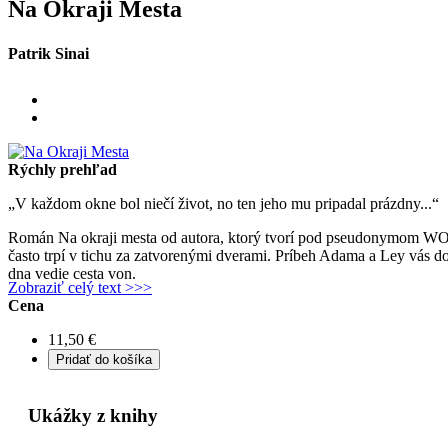
Na Okraji Mesta
Patrik Sinai
Rýchly prehľad
​„V každom okne bol niečí život, no ten jeho mu pripadal prázdny...“
​Román Na okraji mesta od autora, ktorý tvorí pod pseudonymom WOL
často trpí v tichu za zatvorenými dverami. Príbeh Adama a Ley vás d
dna vedie cesta von.
Zobraziť celý text >>>
Cena
11,50 €
Ukážky z knihy