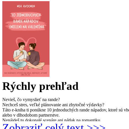
Rýchly prehľad
Nevieš, čo vymyslieť na rande?
Nechceš stres, veľké plánovanie ani zbytočné výdavky?
Táto e-kniha ti ponúkne 10 jednoduchých rande nápadov, ktoré sú vho
alebo v dlhodobom partnerstve.
Nenájdeš tu dokonalé scenáre ani nátlak na romantiku.
Zobraziť celý text >>>
Nájdeš tu inšpiráciu na chvíle, ktoré zbližujú.