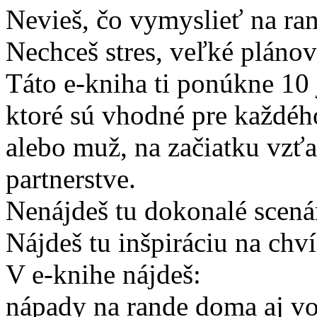
Nevieš, čo vymyslieť na ra
Nechceš stres, veľké pláno
Táto e-kniha ti ponúkne 10
ktoré sú vhodné pre každého
alebo muž, na začiatku vz
partnerstve.
Nenájdeš tu dokonalé scenár
Nájdeš tu inšpiráciu na chví
V e-knihe nájdeš:
nápady na rande doma aj v