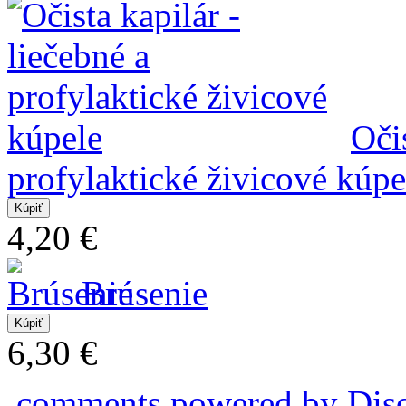
Očis
profylaktické živicové kúpe
4,20 €
Brúsenie
6,30 €
comments powered by
Dis