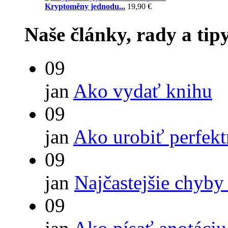
Kryptoměny jednodu...
19,90 €
Naše články, rady a tip
09
jan
Ako vydať knihu
09
jan
Ako urobiť perfek
09
jan
Najčastejšie chyby
09