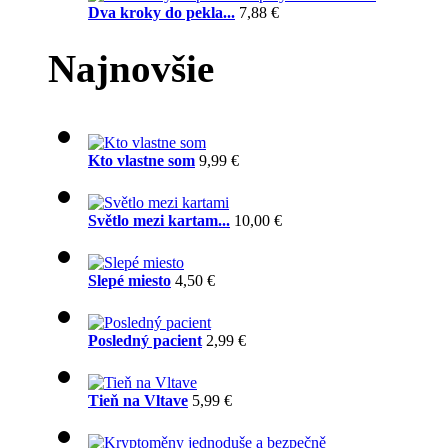
Dva kroky do pekla...
7,88 €
Najnovšie
Kto vlastne som
9,99 €
Světlo mezi kartam...
10,00 €
Slepé miesto
4,50 €
Posledný pacient
2,99 €
Tieň na Vltave
5,99 €