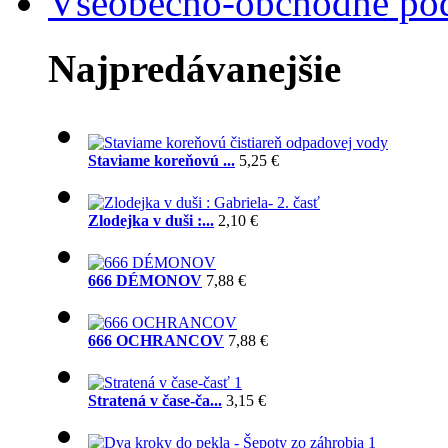
Všeobecno-obchodné po
Najpredávanejšie
Staviame koreňovú ...
5,25 €
Zlodejka v duši :...
2,10 €
666 DÉMONOV
7,88 €
666 OCHRANCOV
7,88 €
Stratená v čase-ča...
3,15 €