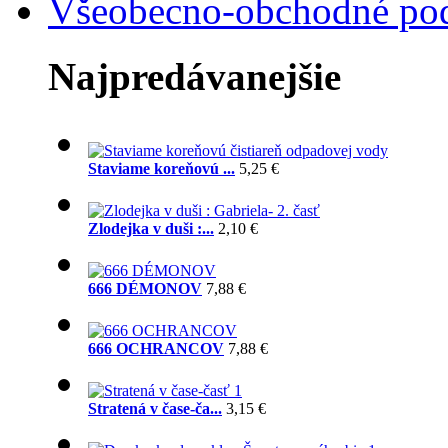
Všeobecno-obchodné po
Najpredávanejšie
Staviame koreňovú ...
5,25 €
Zlodejka v duši :...
2,10 €
666 DÉMONOV
7,88 €
666 OCHRANCOV
7,88 €
Stratená v čase-ča...
3,15 €