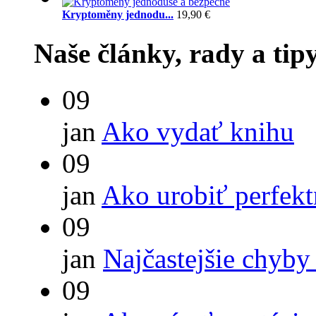
Kryptoměny jednodu...
19,90 €
Naše články, rady a tip
09
jan
Ako vydať knihu
09
jan
Ako urobiť perfek
09
jan
Najčastejšie chyby
09