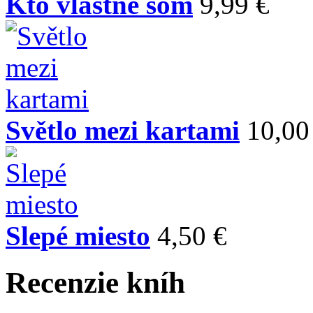
Kto vlastne som
9,99 €
Světlo mezi kartami
10,00
Slepé miesto
4,50 €
Recenzie kníh