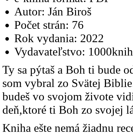
Autor:
Ján Biroš
Počet strán:
76
Rok vydania:
2022
Vydavateľstvo:
1000knih
Ty sa pýtaš a Boh ti bude o
som vybral zo Svätej Biblie
budeš vo svojom živote vid
deň,ktoré ti Boh zo svojej l
Kniha ešte nemá žiadnu rec