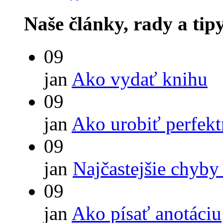
Naše články, rady a tip
09
jan
Ako vydať knihu
09
jan
Ako urobiť perfek
09
jan
Najčastejšie chyby
09
jan
Ako písať anotáciu