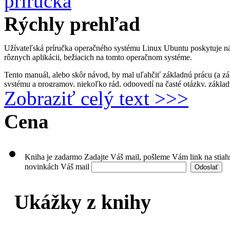
Rýchly prehľad
Užívateľská príručka operačného systému Linux Ubuntu poskytuje návod
rôznych aplikácii, bežiacich na tomto operačnom systéme.
Tento manuál, alebo skôr návod, by mal uľahčiť základnú prácu (a zá
systému a programov, niekoľko rád, odpovedí na časté otázky, základy
Zobraziť celý text >>>
Ubuntu. Nenájdete tu všetko potrebné, ale pevne verím, že tento tex
Linux nie je len taký obyčajný systém. Má množstvo výhod, a neustále
Cena
ktorí Vás medzi sebou radi privítajú.
Kniha je zadarmo
Zadajte Váš mail, pošleme Vám link na stia
novinkách
Váš mail
Ukážky z knihy