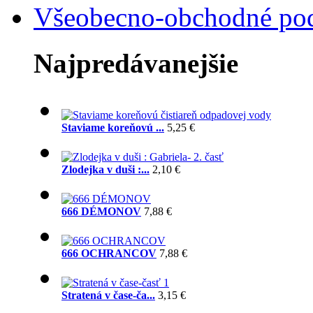
Všeobecno-obchodné po
Najpredávanejšie
Staviame koreňovú ...
5,25 €
Zlodejka v duši :...
2,10 €
666 DÉMONOV
7,88 €
666 OCHRANCOV
7,88 €
Stratená v čase-ča...
3,15 €