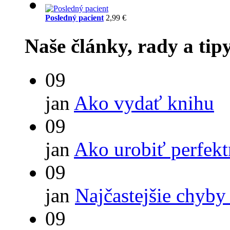
Posledný pacient
2,99 €
Naše články, rady a tip
09
jan
Ako vydať knihu
09
jan
Ako urobiť perfek
09
jan
Najčastejšie chyby
09