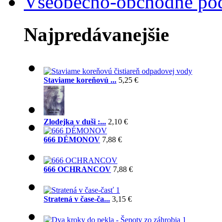
Všeobecno-obchodné po
Najpredávanejšie
Staviame koreňovú ...
5,25 €
Zlodejka v duši :...
2,10 €
666 DÉMONOV
7,88 €
666 OCHRANCOV
7,88 €
Stratená v čase-ča...
3,15 €