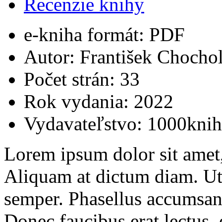
Recenzie knihy
e-kniha formát:
PDF
Autor:
František Chocho
Počet strán:
33
Rok vydania:
2022
Vydavateľstvo:
1000knih
Lorem ipsum dolor sit amet, 
Aliquam at dictum diam. Ut
semper. Phasellus accumsan
Donec faucibus erat lectus, e