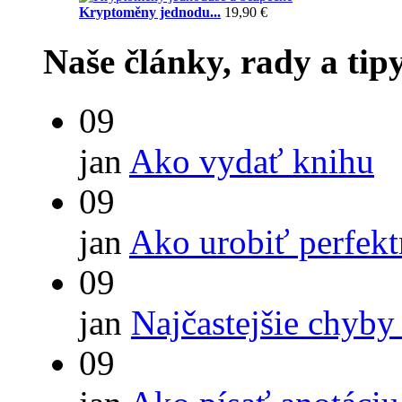
Kryptoměny jednodu...
19,90 €
Naše články, rady a tip
09
jan
Ako vydať knihu
09
jan
Ako urobiť perfek
09
jan
Najčastejšie chyby
09