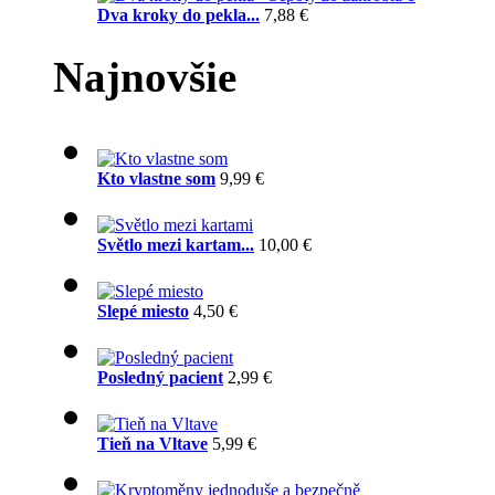
Dva kroky do pekla...
7,88 €
Najnovšie
Kto vlastne som
9,99 €
Světlo mezi kartam...
10,00 €
Slepé miesto
4,50 €
Posledný pacient
2,99 €
Tieň na Vltave
5,99 €