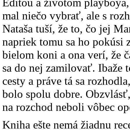
Editou a životom playboya, 
mal niečo vybrať, ale s ro
Nataša tuší, že to, čo jej M
napriek tomu sa ho pokúsi z
bielom koni a ona verí, že 
sa do nej zamilovať. Ibaže 
cesty a práve tá sa rozhodl
bolo spolu dobre. Obzvlásť
na rozchod neboli vôbec op
Kniha ešte nemá žiadnu rec