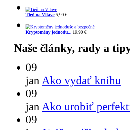
Tieň na Vltave
5,99 €
Kryptoměny jednodu...
19,90 €
Naše články, rady a tip
09
jan
Ako vydať knihu
09
jan
Ako urobiť perfek
09