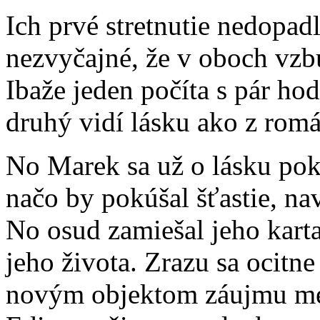
Ich prvé stretnutie nedopad
nezvyčajné, že v oboch vzb
Ibaže jeden počíta s pár ho
druhý vidí lásku ako z rom
No Marek sa už o lásku pokú
načo by pokúšal šťastie, n
No osud zamiešal jeho karta
jeho života. Zrazu sa ocitn
novým objektom záujmu me