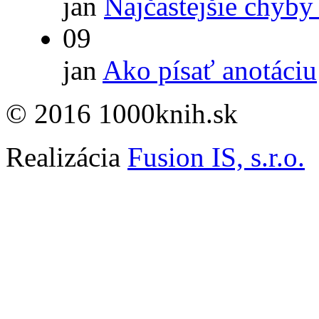
jan
Najčastejšie chyby
09
jan
Ako písať anotáciu
© 2016 1000knih.sk
Realizácia
Fusion IS, s.r.o.