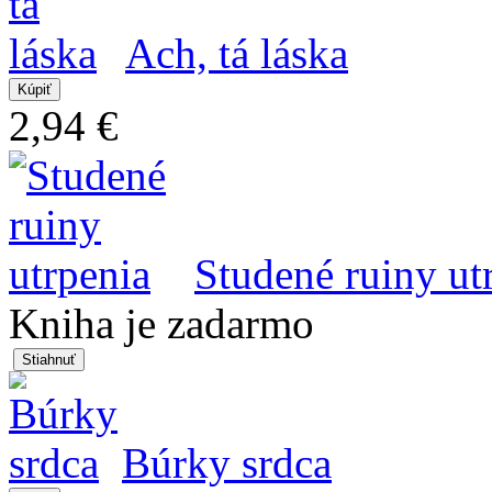
Ach, tá láska
2,94 €
Studené ruiny ut
Kniha je zadarmo
Búrky srdca