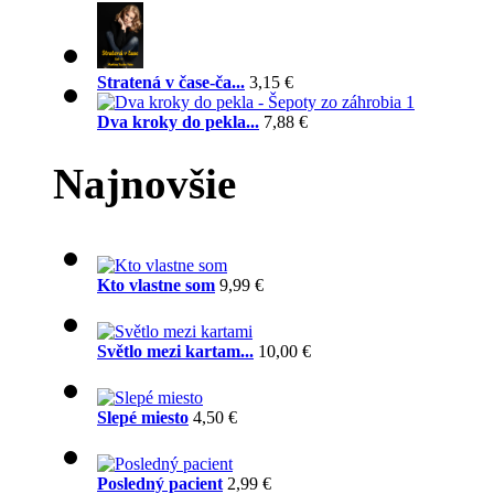
Stratená v čase-ča...
3,15 €
Dva kroky do pekla...
7,88 €
Najnovšie
Kto vlastne som
9,99 €
Světlo mezi kartam...
10,00 €
Slepé miesto
4,50 €
Posledný pacient
2,99 €