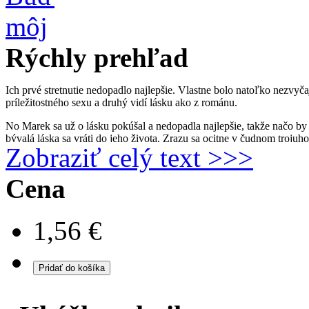
Rýchly prehľad
Ich prvé stretnutie nedopadlo najlepšie. Vlastne bolo natoľko nezvyč
príležitostného sexu a druhý vidí lásku ako z románu.
No Marek sa už o lásku pokúšal a nedopadla najlepšie, takže načo by
bývalá láska sa vráti do jeho života. Zrazu sa ocitne v čudnom tro
Zobraziť celý text >>>
životom playboya, aký si vybudoval. Vie, že by si mal niečo vybrať, 
nebude trvalé, ale i napriek tomu sa ho pokúsi získať. Veď je ako prin
zamilovať. Ibaže to by Editu musela odstrániť z cesty a práve tá sa r
Cena
uvedomila, že dôvody na rozchod neboli vôbec opodstatné.
1,56 €