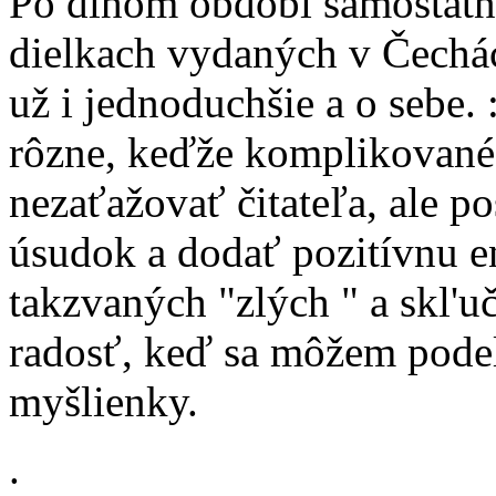
Po dlhom období samostatne
dielkach vydaných v Čechác
už i jednoduchšie a o sebe
rôzne, keďže komplikované
nezaťažovať čitateľa, ale p
úsudok a dodať pozitívnu en
takzvaných "zlých " a skl'
radosť, keď sa môžem podel
myšlienky.
.