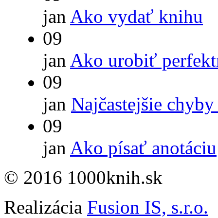
jan
Ako vydať knihu
09
jan
Ako urobiť perfek
09
jan
Najčastejšie chyby
09
jan
Ako písať anotáciu
© 2016 1000knih.sk
Realizácia
Fusion IS, s.r.o.