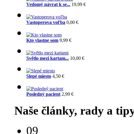
Vedomý návrat k se...
19,99 €
Vastoperova voľba
0,00 €
Kto vlastne som
9,99 €
Světlo mezi kartam...
10,00 €
Slepé miesto
4,50 €
Posledný pacient
2,99 €
Naše články, rady a tip
09