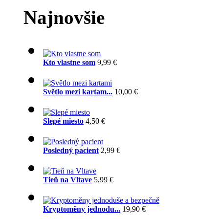
Najnovšie
Kto vlastne som
9,99 €
Světlo mezi kartam...
10,00 €
Slepé miesto
4,50 €
Posledný pacient
2,99 €
Tieň na Vltave
5,99 €
Kryptoměny jednodu...
19,90 €