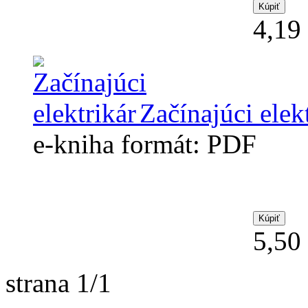
4,19
Začínajúci elek
e-kniha formát: PDF
5,50
strana 1/1