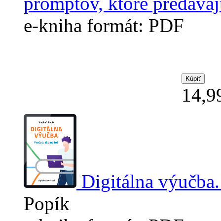
promptov, ktoré predáva
e-kniha formát: PDF
14,9
Digitálna výučba.
Popík