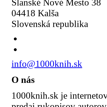
Slanské Nové Mesto 38
04418 Kalša
Slovenská republika
info@1000knih.sk
O nás
1000knih.sk je internet
predaj rukopisov autorov 