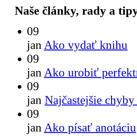
Naše články, rady a tip
09
jan
Ako vydať knihu
09
jan
Ako urobiť perfek
09
jan
Najčastejšie chyby
09
jan
Ako písať anotáciu