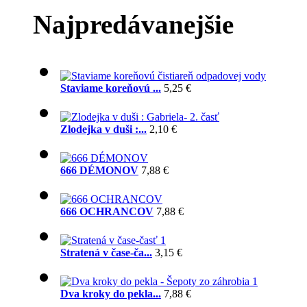
Najpredávanejšie
Staviame koreňovú ...
5,25 €
Zlodejka v duši :...
2,10 €
666 DÉMONOV
7,88 €
666 OCHRANCOV
7,88 €
Stratená v čase-ča...
3,15 €
Dva kroky do pekla...
7,88 €