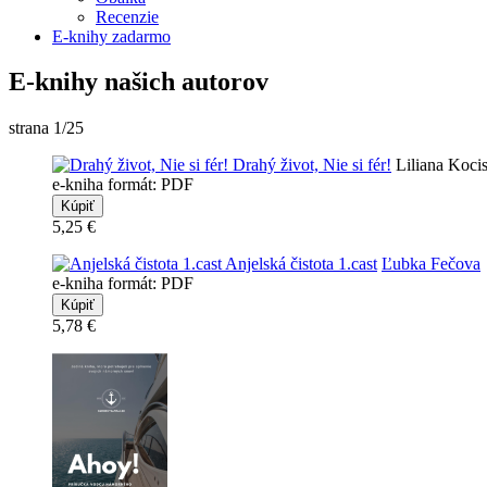
Recenzie
E-knihy zadarmo
E-knihy našich autorov
strana 1/25
Drahý život, Nie si fér!
Liliana Koci
e-kniha formát: PDF
5,25 €
Anjelská čistota 1.cast
Ľubka Fečova
e-kniha formát: PDF
5,78 €