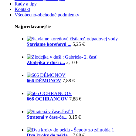
Rady a tipy
Kontakt
Všeobecno-obchodné podmienky
Najpredávanejšie
Staviame koreňovú ...
5,25 €
Zlodejka v duši :...
2,10 €
666 DÉMONOV
7,88 €
666 OCHRANCOV
7,88 €
Stratená v čase-ča...
3,15 €
Dva kroky do pekla...
7,88 €