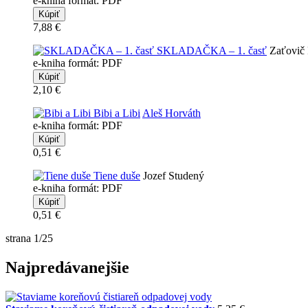
e-kniha formát: PDF
7,88 €
SKLADAČKA – 1. časť
Zaťovič 
e-kniha formát: PDF
2,10 €
Bibi a Libi
Aleš Horváth
e-kniha formát: PDF
0,51 €
Tiene duše
Jozef Studený
e-kniha formát: PDF
0,51 €
strana 1/25
Najpredávanejšie